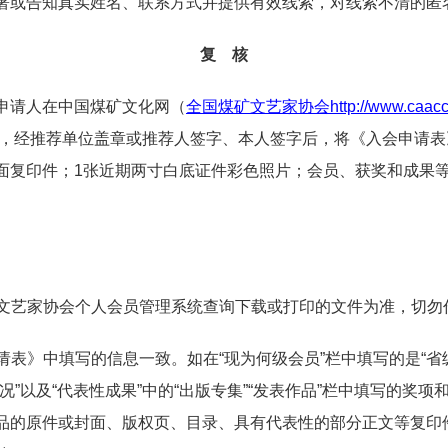
署或告知真实姓名、联系方式并提供有效线索，对线索不清的匿
复 核
申请人在中国煤矿文化网（
全国煤矿文艺家协会
http://www.caacc
），经推荐单位盖章或推荐人签字、本人签字后，将
《入会申请表
面复印件；1张近期两寸白底证件彩色照片；会员、获奖和成果
煤矿文艺家协会个人会员管理系统查询下载或打印的文件为准，切勿
请表》中填写的信息一致。如在“现为何级会员”栏中填写的是“省级
”以及“代表性成果”中的“出版专集”“
发表作品
”栏中填写的奖项
品的原件或封面、版权页、目录、具有代表性的
部分
正文等复印