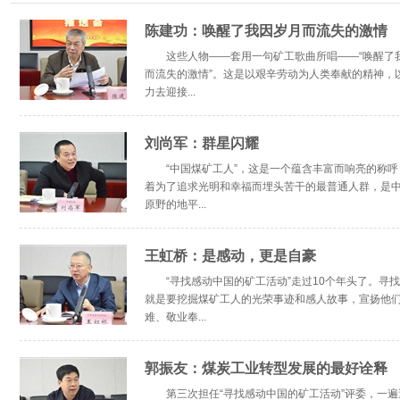
陈建功：唤醒了我因岁月而流失的激情
这些人物——套用一句矿工歌曲所唱——“唤醒了
而流失的激情”。这是以艰辛劳动为人类奉献的精神，
力去迎接...
刘尚军：群星闪耀
“中国煤矿工人”，这是一个蕴含丰富而响亮的称呼
着为了追求光明和幸福而埋头苦干的最普通人群，是
原野的地平...
王虹桥：是感动，更是自豪
“寻找感动中国的矿工活动”走过10个年头了。寻
就是要挖掘煤矿工人的光荣事迹和感人故事，宣扬他
难、敬业奉...
郭振友：煤炭工业转型发展的最好诠释
第三次担任“寻找感动中国的矿工活动”评委，一遍