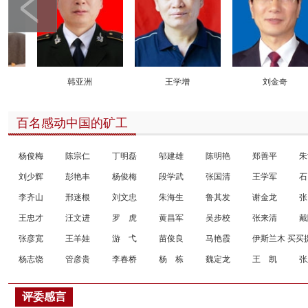
韩亚洲
王学增
刘金奇
百名感动中国的矿工
杨俊梅
陈宗仁
丁明磊
邬建雄
陈明艳
郑善平
朱
刘少辉
彭艳丰
杨俊梅
段学武
张国清
王学军
石
李齐山
邢迷根
刘文忠
朱海生
鲁其发
谢金龙
张
王忠才
汪文进
罗 虎
黄昌军
吴步校
张来清
戴
张彦宽
王羊娃
游 弋
苗俊良
马艳霞
伊斯兰木 买买
杨志饶
管彦贵
李春桥
杨 栋
魏定龙
王 凯
张
评委感言