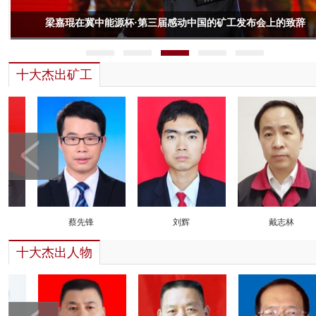
梁嘉琨在冀中能源杯·第三届感动中国的矿工发布会上的致辞
1
2
3
4
5
十大杰出矿工
蔡先锋
刘辉
戴志林
十大杰出人物